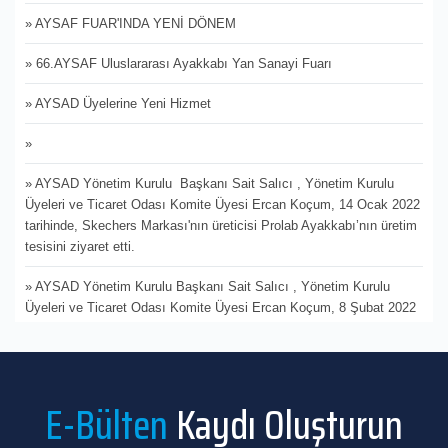
» AYSAF FUAR'INDA YENİ DÖNEM
» 66.AYSAF Uluslararası Ayakkabı Yan Sanayi Fuarı
» AYSAD Üyelerine Yeni Hizmet
»
» AYSAD Yönetim Kurulu Başkanı Sait Salıcı , Yönetim Kurulu
Üyeleri ve Ticaret Odası Komite Üyesi Ercan Koçum, 14 Ocak 2022
tarihinde, Skechers Markası'nın üreticisi Prolab Ayakkabı’nın üretim
tesisini ziyaret etti.
» AYSAD Yönetim Kurulu Başkanı Sait Salıcı , Yönetim Kurulu
Üyeleri ve Ticaret Odası Komite Üyesi Ercan Koçum, 8 Şubat 2022
tarihinde Muya Terlik A.Ş.’yi ziyaret etti.
» İTO ve İDMİB’in destekleriyle İHKİB tarafından düzenlenen İFCO -
İstanbul Fashion Connection Hazır Giyim ve Moda Fuarı’nın ilki
E-Bülten
Kaydı Oluşturun
İstanbul Fuar Merkezi’nde kapılarını açtı.