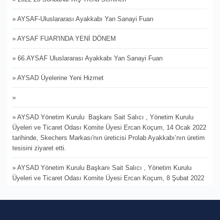
» AYSAF-Uluslararası Ayakkabı Yan Sanayi Fuarı
» AYSAF FUAR'INDA YENİ DÖNEM
» 66.AYSAF Uluslararası Ayakkabı Yan Sanayi Fuarı
» AYSAD Üyelerine Yeni Hizmet
»
» AYSAD Yönetim Kurulu Başkanı Sait Salıcı , Yönetim Kurulu
Üyeleri ve Ticaret Odası Komite Üyesi Ercan Koçum, 14 Ocak 2022
tarihinde, Skechers Markası'nın üreticisi Prolab Ayakkabı’nın üretim
tesisini ziyaret etti.
» AYSAD Yönetim Kurulu Başkanı Sait Salıcı , Yönetim Kurulu
Üyeleri ve Ticaret Odası Komite Üyesi Ercan Koçum, 8 Şubat 2022
tarihinde Muya Terlik A.Ş.’yi ziyaret etti.
» İTO ve İDMİB’in destekleriyle İHKİB tarafından düzenlenen İFCO -
İstanbul Fashion Connection Hazır Giyim ve Moda Fuarı’nın ilki