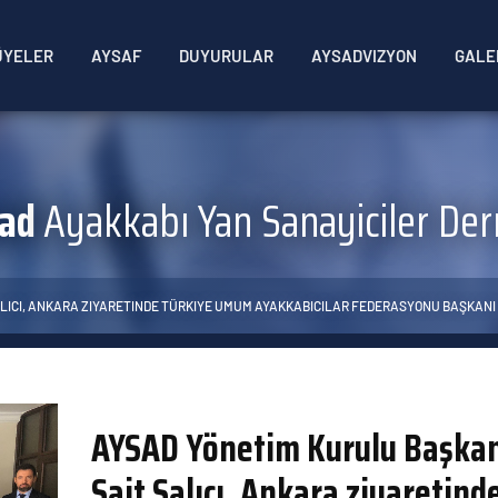
ÜYELER
AYSAF
DUYURULAR
AYSADVIZYON
GALE
sad
Ayakkabı Yan Sanayiciler Der
LICI, ANKARA ZIYARETINDE TÜRKIYE UMUM AYAKKABICILAR FEDERASYONU BAŞKANI 
AYSAD Yönetim Kurulu Başkan
Sait Salıcı, Ankara ziyaretind