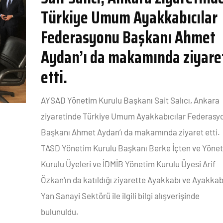
Türkiye Umum Ayakkabıcılar
Federasyonu Başkanı Ahmet
Aydan’ı da makamında ziyare
etti.
AYSAD Yönetim Kurulu Başkanı Sait Salıcı, Ankara
ziyaretinde Türkiye Umum Ayakkabıcılar Federasy
Başkanı Ahmet Aydan’ı da makamında ziyaret etti.
TASD Yönetim Kurulu Başkanı Berke İçten ve Yöne
Kurulu Üyeleri ve İDMİB Yönetim Kurulu Üyesi Arif
Özkan'ın da katıldığı ziyarette Ayakkabı ve Ayakkab
Yan Sanayi Sektörü ile ilgili bilgi alışverişinde
bulunuldu.