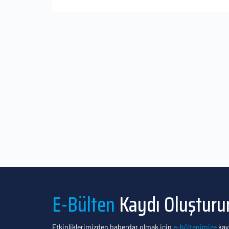
E-Bülten
Kaydı Oluşturu
Etkinliklerimizden haberdar olmak için
e-bültenimize
kayı