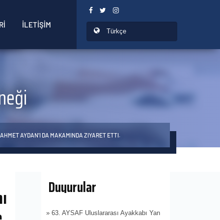
Rİ
İLETİŞİM
neği
AHMET AYDAN’I DA MAKAMINDA ZIYARET ETTI.
Duyurular
ı
e
» 63. AYSAF Uluslararası Ayakkabı Yan