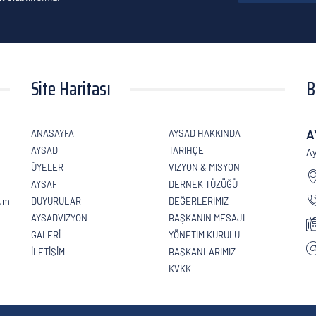
Site Haritası
B
A
ANASAYFA
AYSAD HAKKINDA
AYSAD
TARIHÇE
Ay
ÜYELER
VIZYON & MISYON
AYSAF
DERNEK TÜZÜĞÜ
lum
DUYURULAR
DEĞERLERIMIZ
AYSADVIZYON
BAŞKANIN MESAJI
GALERİ
YÖNETIM KURULU
İLETİŞİM
BAŞKANLARIMIZ
KVKK