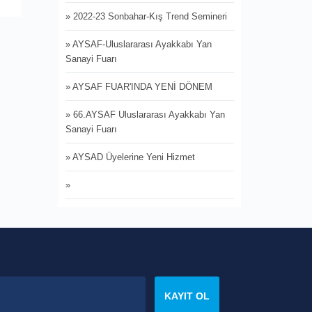
» 2022-23 Sonbahar-Kış Trend Semineri
» AYSAF-Uluslararası Ayakkabı Yan
Sanayi Fuarı
» AYSAF FUAR'INDA YENİ DÖNEM
» 66.AYSAF Uluslararası Ayakkabı Yan
Sanayi Fuarı
» AYSAD Üyelerine Yeni Hizmet
»
» AYSAD Yönetim Kurulu Başkanı Sait
Salıcı , Yönetim Kurulu Üyeleri ve Ticaret
Odası Komite Üyesi Ercan Koçum, 14
Ocak 2022 tarihinde, Skechers
Markası'nın üreticisi Prolab Ayakkabı’nın
üretim tesisini ziyaret etti.
KAYIT OL