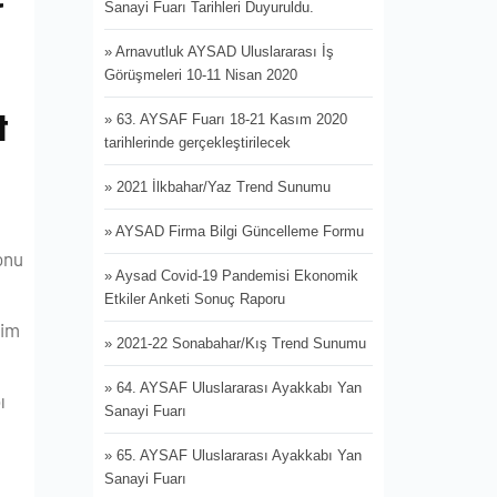
Sanayi Fuarı Tarihleri Duyuruldu.
» Arnavutluk AYSAD Uluslararası İş
Görüşmeleri 10-11 Nisan 2020
t
» 63. AYSAF Fuarı 18-21 Kasım 2020
tarihlerinde gerçekleştirilecek
» 2021 İlkbahar/Yaz Trend Sunumu
» AYSAD Firma Bilgi Güncelleme Formu
onu
» Aysad Covid-19 Pandemisi Ekonomik
Etkiler Anketi Sonuç Raporu
tim
» 2021-22 Sonabahar/Kış Trend Sunumu
» 64. AYSAF Uluslararası Ayakkabı Yan
ı
Sanayi Fuarı
» 65. AYSAF Uluslararası Ayakkabı Yan
Sanayi Fuarı