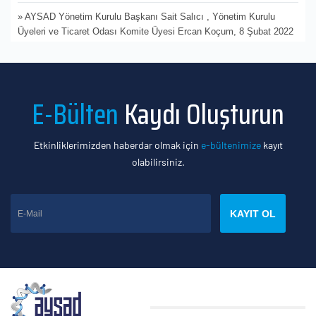
» AYSAD Yönetim Kurulu Başkanı Sait Salıcı , Yönetim Kurulu
Üyeleri ve Ticaret Odası Komite Üyesi Ercan Koçum, 8 Şubat 2022
tarihinde Muya Terlik A.Ş.’yi ziyaret etti.
» İTO ve İDMİB’in destekleriyle İHKİB tarafından düzenlenen İFCO -
İstanbul Fashion Connection Hazır Giyim ve Moda Fuarı’nın ilki
E-Bülten
Kaydı Oluşturun
İstanbul Fuar Merkezi’nde kapılarını açtı.
» AYSAD Yönetim Kurulu Başkanı Sait Salıcı, Yönetim Kurulu
Etkinliklerimizden haberdar olmak için
e-bültenimize
kayıt
Üyeleri ve Ticaret Odası Komite Üyesi Ercan Koçum, 22 Şubat 2022
olabilirsiniz.
tarihinde Flokser Kimya San. ve Tic. A.ş firmasını ziyaret etti.
» AYSAD Yönetim Kurulu Başkanı Sait Salıcı, Yönetim Kurulu
Üyeleri ve Ticaret Odası Komite Üyesi Ercan Koçum, 22 Şubat 2022
KAYIT OL
tarihinde Flokser Tekstil San. ve Tic. A.Ş. 'yi ziyaret etti.
» AYSAD Yönetim Kurulu Başkanı Sait Salıcı, Yönetim Kurulu
Üyeleri ve Ticaret Odası Komite Üyesi Ercan Koçum, 22 Şubat 2022
tarihinde Besa Plastik Suni Deri San. A.Ş. ve Sunder Suni Dericiler
Derneği Yönetim Kurulu Başkanı Levent Şahinler’i ziyaret etti.