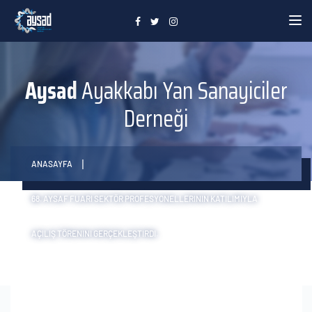
Toggle
Aysad
Ayakkabı Yan Sanayiciler
Derneği
ANASAYFA
68. AYSAF FUARI SEKTÖR PROFESYONELLERININ KATILIMIYLA
AÇILIŞ TÖRENINI GERÇEKLEŞTIRDI.