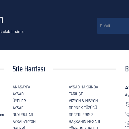
n
t olabilirsiniz.
Site Haritası
B
A
ANASAYFA
AYSAD HAKKINDA
AYSAD
TARIHÇE
Ay
ÜYELER
VIZYON & MISYON
AYSAF
DERNEK TÜZÜĞÜ
lum
DUYURULAR
DEĞERLERIMIZ
AYSADVIZYON
BAŞKANIN MESAJI
GALERİ
YÖNETIM KURULU