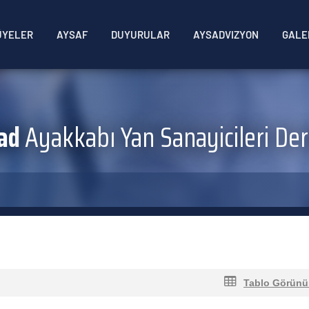
ÜYELER
AYSAF
DUYURULAR
AYSADVIZYON
GALE
ad
Ayakkabı Yan Sanayicileri De
Tablo Görün