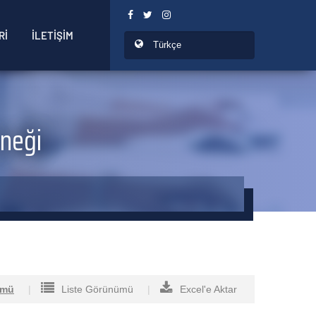
Rİ
İLETİŞİM
rneği
ümü
Liste Görünümü
Excel'e Aktar