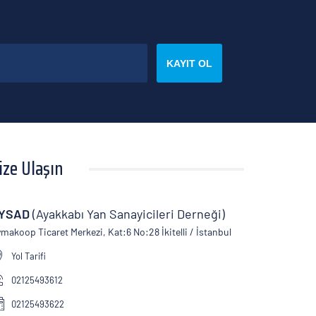
KAYIT OL
ize Ulaşın
YSAD
(Ayakkabı Yan Sanayicileri Derneği)
makoop Ticaret Merkezi, Kat:6 No:28 İkitelli / İstanbul
Yol Tarifi
02125493612
02125493622