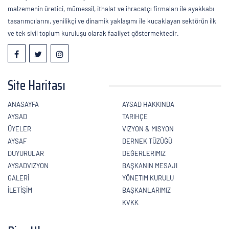
malzemenin üretici, mümessil, ithalat ve ihracatçı firmaları ile ayakkabı
tasarımcılarını, yenilikçi ve dinamik yaklaşımı ile kucaklayan sektörün ilk
ve tek sivil toplum kuruluşu olarak faaliyet göstermektedir.
Site Haritası
ANASAYFA
AYSAD HAKKINDA
AYSAD
TARIHÇE
ÜYELER
VIZYON & MISYON
AYSAF
DERNEK TÜZÜĞÜ
DUYURULAR
DEĞERLERIMIZ
AYSADVIZYON
BAŞKANIN MESAJI
GALERİ
YÖNETIM KURULU
İLETİŞİM
BAŞKANLARIMIZ
KVKK