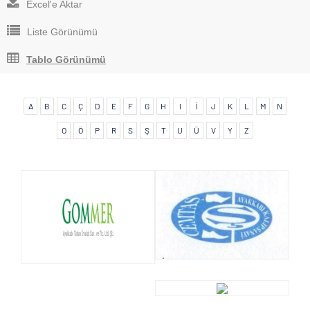
Excel'e Aktar
Liste Görünümü
Tablo Görünümü
A
B
C
Ç
D
E
F
G
H
I
İ
J
K
L
M
N
O
Ö
P
R
S
Ş
T
U
Ü
V
Y
Z