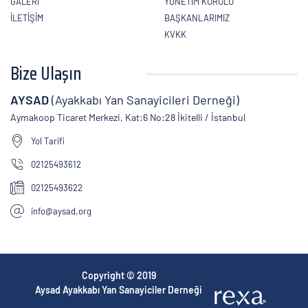
GALERİ
YÖNETIM KURULU
İLETİŞİM
BAŞKANLARIMIZ
KVKK
Bize Ulaşın
AYSAD
(Ayakkabı Yan Sanayicileri Derneği)
Aymakoop Ticaret Merkezi, Kat:6 No:28 İkitelli / İstanbul
Yol Tarifi
02125493612
02125493622
info@aysad.org
Copyright © 2019
Aysad Ayakkabı Yan Sanayiciler Derneği